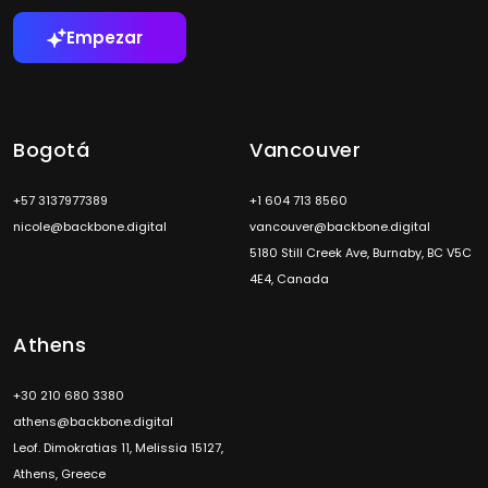
Empezar
Bogotá
Vancouver
+57 3137977389
+1 604 713 8560
nicole@backbone.digital
vancouver@backbone.digital
5180 Still Creek Ave, Burnaby, BC V5C
4E4, Canada
Athens
+30 210 680 3380
athens@backbone.digital
Leof. Dimokratias 11, Melissia 15127,
Athens, Greece