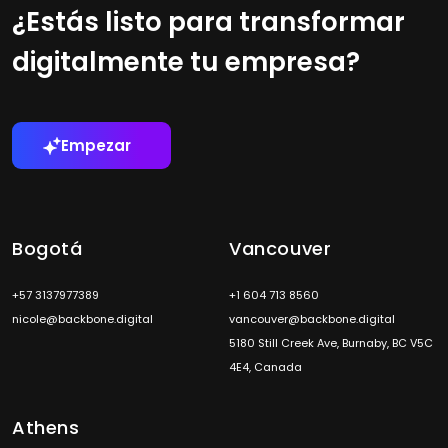
¿Estás listo para transformar
digitalmente tu empresa?
Empezar
Bogotá
Vancouver
+57 3137977389
+1 604 713 8560
nicole@backbone.digital
vancouver@backbone.digital
5180 Still Creek Ave, Burnaby, BC V5C
4E4, Canada
Athens